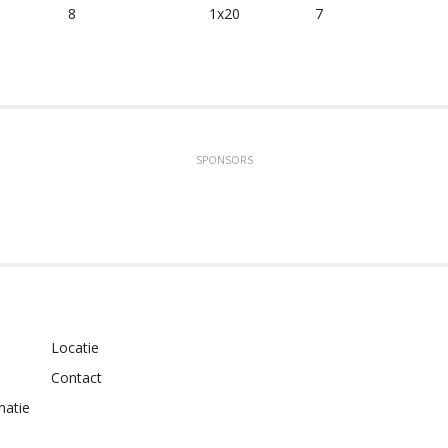
8
1x20
7
SPONSORS
Locatie
Contact
matie