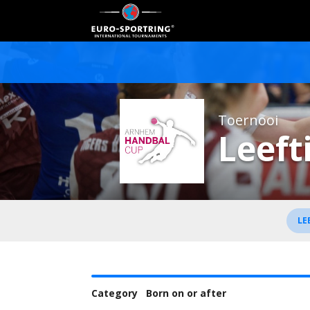
Toernooi
Leeft
LE
Category
Born on or after