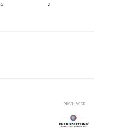
6
9
ORGANISATOR