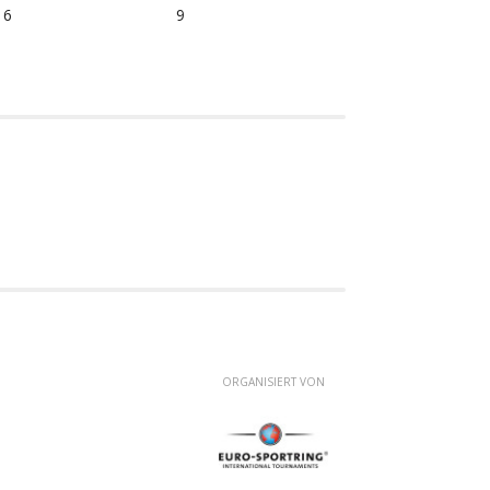
6
9
ORGANISIERT VON