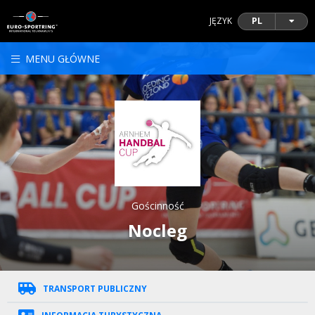
JĘZYK
PL
MENU GŁÓWNE
Gościnność
Nocleg
TRANSPORT PUBLICZNY